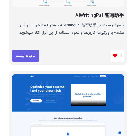
AIWritingPal 智写助手
با هوش مصنوعی AIWritingPal 智写助手 بیشتر آشنا شوید. در این
صفحه با ویژگی‌ها، کاربردها و نحوه استفاده از این ابزار آگاه می‌شوید
1
جزئیات بیشتر