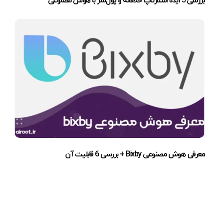
بررسی 5 ایده استارتاپ خلاقانه و پول‌ساز با هوش مصنوعی
معرفی هوش مصنوعی Bixby + بررسی 6 قابلیت آن