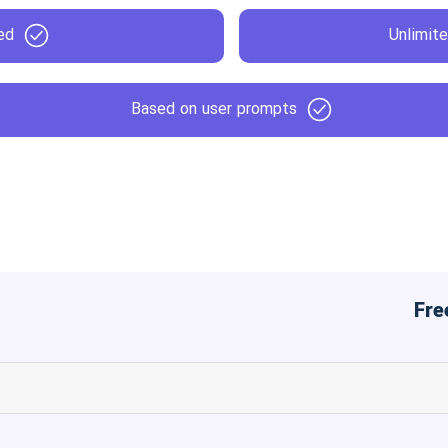
ed
Unlimite
Based on user prompts