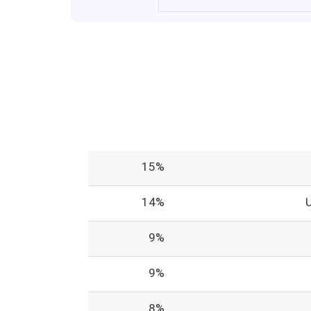
15%
14%
9%
9%
8%