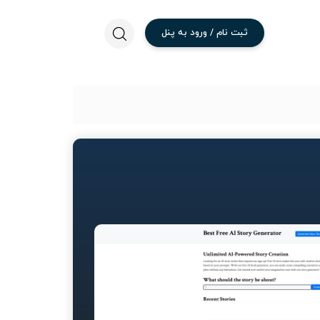
ثبت
نام
/
ورود
به
پنل