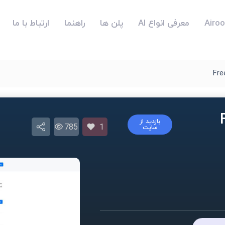
معرفی انواع AI
پلن ها
راهنما
ارتباط با ما
Fre
F
بازدید از
785
1
سایت