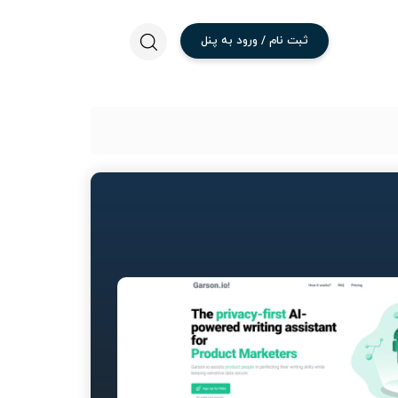
ثبت
نام
/
ورود
به
پنل