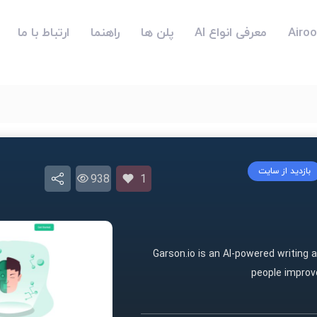
معرفی انواع AI
پلن ها
راهنما
ارتباط با ما
بازدید از سایت
938
1
Garson.io is an AI-powered writing a
people improve