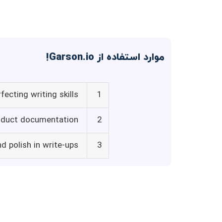
موارد استفاده از Garson.io!
fecting writing skills
1
product documentation
2
d polish in write-ups
3