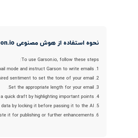
نحوه استفاده از هوش مصنوعی Garson.io!
To use Garson.io, follow these steps:
1. Select the email mode and instruct Garson to write emails.
2. Choose the desired sentiment to set the tone of your email.
3. Set the appropriate length for your email.
4. Provide a quick draft by highlighting important points.
5. Protect sensitive data by locking it before passing it to the AI.
6. Review the generated email and copy-paste it for publishing or further enhancements