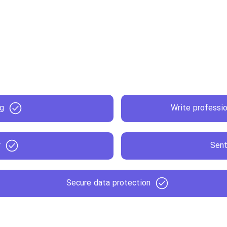
ng
Write professio
r
Sent
Secure data protection