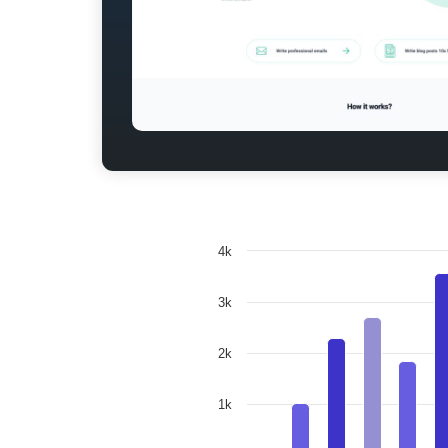
4k
3k
2k
1k