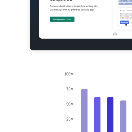
100M
75M
50M
25M