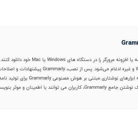
محبوب مانند Word، Gmail، Google Docs، LinkedIn و 
پلتفرم های مختلف می نویسند. کاربران 
 با اطمینان و موثر بنویسند.