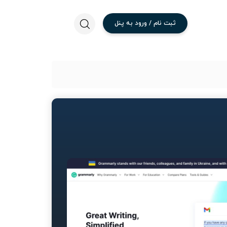
ثبت
نام
/
ورود
به
پنل