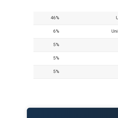
46%
6%
Un
5%
5%
5%