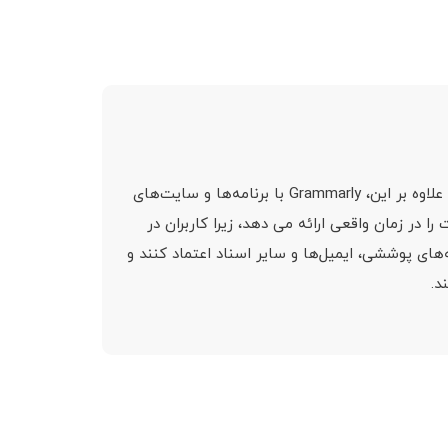
برای استفاده از Grammarly، کاربران می توانند برنامه یا افزونه مرورگر را در دستگاه های Windows یا Mac خود دانلود کنند. علاوه بر این، Grammarly با برنامه‌ها و سایت‌های
غیره ادغام می‌شود. پس از نصب، Grammarly پیشنهادات و اصلاحات را در زمان واقعی ارائه می دهد، زیرا کاربران در
می‌توانند به ابزارهای نوشتاری مبتنی بر هوش مصنوعی Grammarly برای تولید نامه‌های پوششی، ایمیل‌ها و سایر اسناد اعتماد کنند و