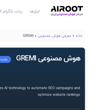
ابزارها
ربات تلگرام Airoot
خانه
»
معرفی هوش مصنوعی
»
GREMI
هوش مصنوعی GREMI
بازدید
izes AI technology to automate SEO campaigns and
optimize website rankings