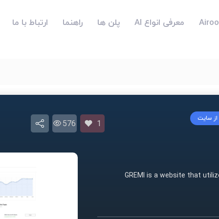
معرفی انواع AI
پلن ها
راهنما
ارتباط با ما
 از سایت
576
1
GREMI is a website that util