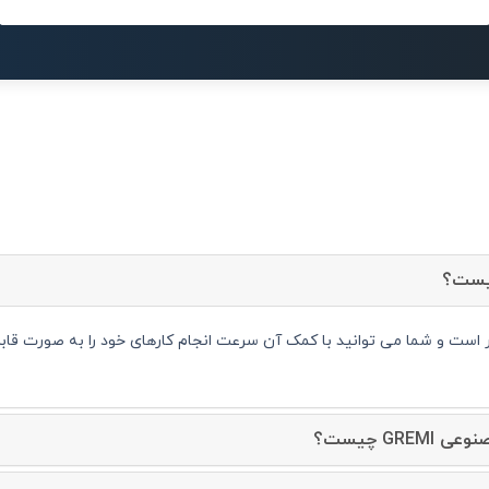
GR چیست؟