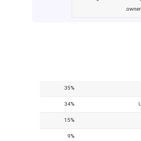
owner
35%
34%
15%
9%