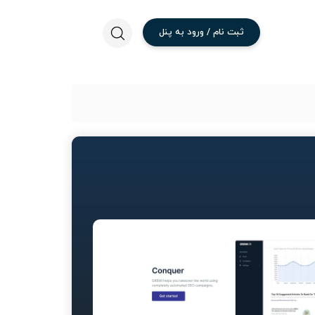
ثبت
نام
/
ورود
به
پنل