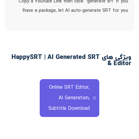
Copy a Youtube Link then click: “generate srt” if you
have a package, let AI auto-generate SRT for you!
ویژگی های HappySRT | AI Generated SRT
& Editor
Online SRT Editor,
AI Generation,
Subtitle Download