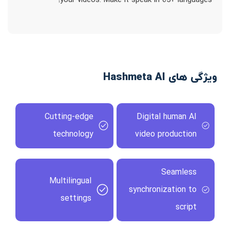
your videos. Make it speak in 65+ languages!
ویژگی های Hashmeta AI
Cutting-edge
Digital human AI
technology
video production
Seamless
Multilingual
synchronization to
settings
script