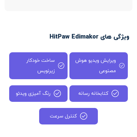
ویژگی های HitPaw Edimakor
ویرایش ویدیو هوش
ساخت خودکار
مصنوعی
زیرنویس
کتابخانه رسانه
رنگ آمیزی ویدئو
کنترل سرعت