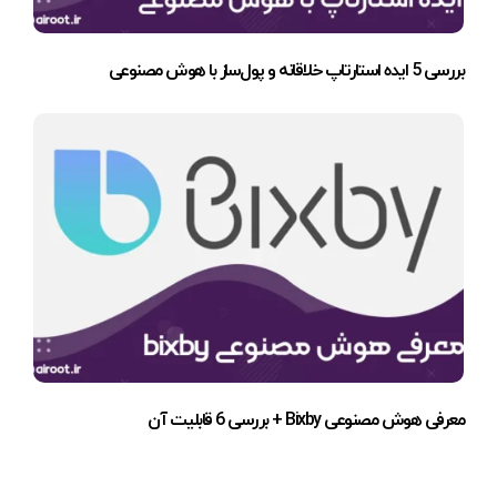
بررسی 5 ایده استارتاپ خلاقانه و پول‌ساز با هوش مصنوعی
معرفی هوش مصنوعی Bixby + بررسی 6 قابلیت آن