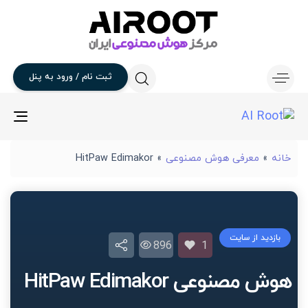
ثبت
نام
/
ورود
به
پنل
gle
ion
خانه
»
معرفی هوش مصنوعی
»
HitPaw Edimakor
بازدید از سایت
896
1
هوش مصنوعی HitPaw Edimakor