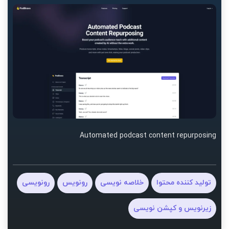
Automated podcast content repurposing
تولید کننده محتوا
خلاصه نویسی
رونویس
رونویسی
زیرنویس و کپشن نویسی