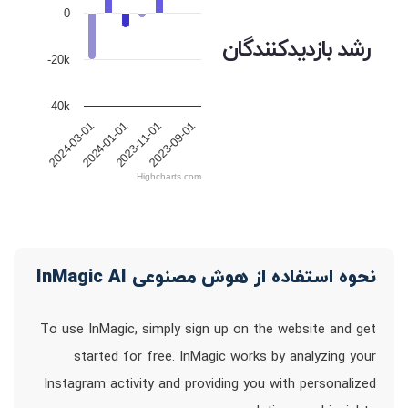
0
رشد بازدیدکنندگان
-20k
-40k
2023-09-01
2023-11-01
2024-01-01
2024-03-01
Highcharts.com
نحوه استفاده از هوش مصنوعی InMagic AI
To use InMagic, simply sign up on the website and get
started for free. InMagic works by analyzing your
Instagram activity and providing you with personalized