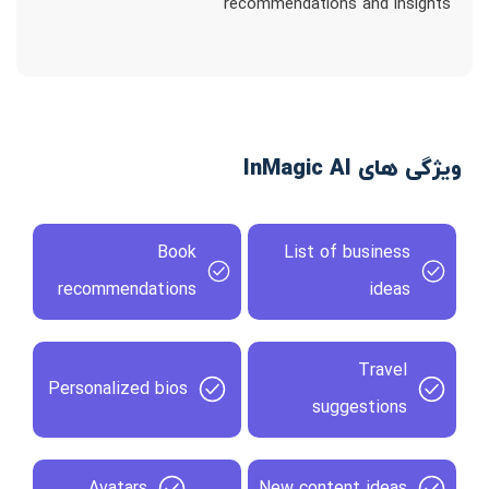
recommendations and insights
ویژگی های InMagic AI
Book
List of business
recommendations
ideas
Travel
Personalized bios
suggestions
Avatars
New content ideas