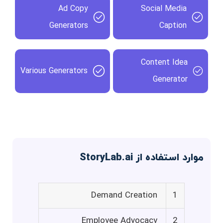
Ad Copy
Social Media
Generators
Caption
Content Idea
Various Generators
Generator
موارد استفاده از StoryLab.ai
Demand Creation
1
Employee Advocacy
2