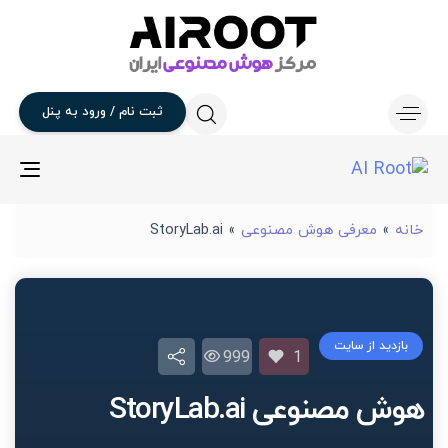
ثبت
نام
/
ورود
به
پنل
gle
ion
خانه
»
معرفی هوش مصنوعی
»
StoryLab.ai
بازدید از سایت
999
1
هوش مصنوعی StoryLab.ai