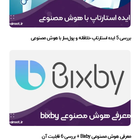
بررسی 5 ایده استارتاپ خلاقانه و پول‌ساز با هوش مصنوعی
معرفی هوش مصنوعی Bixby + بررسی 6 قابلیت آن