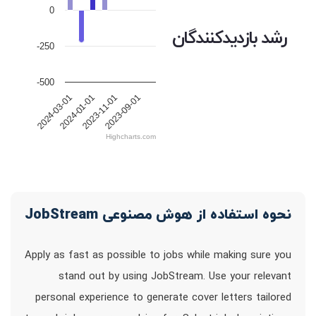
0
رشد بازدیدکنندگان
-250
-500
2024-03-01
2024-01-01
2023-11-01
2023-09-01
Highcharts.com
نحوه استفاده از هوش مصنوعی JobStream
Apply as fast as possible to jobs while making sure you
stand out by using JobStream. Use your relevant
personal experience to generate cover letters tailored