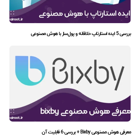
بررسی 5 ایده استارتاپ خلاقانه و پول‌ساز با هوش مصنوعی
معرفی هوش مصنوعی Bixby + بررسی 6 قابلیت آن