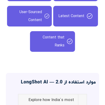
User-Sourced
Latest Content
Content
Content that
Ranks
موارد استفاده از LongShot AI — 2.0
Explore how India`s most