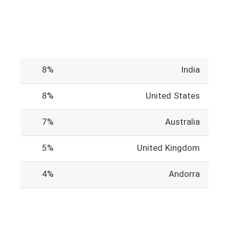
8%
India
8%
United States
7%
Australia
5%
United Kingdom
4%
Andorra