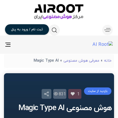
ثبت
نام
/
ورود
به
پنل
gle
ion
خانه
»
معرفی هوش مصنوعی
»
Magic Type AI
بازدید از سایت
831
1
هوش مصنوعی Magic Type AI