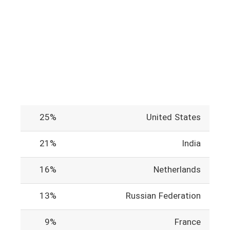
25%
United States
21%
India
16%
Netherlands
13%
Russian Federation
9%
France