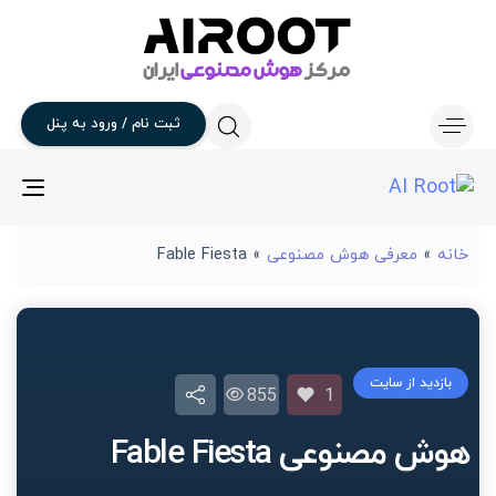
ثبت
نام
/
ورود
به
پنل
gle
ion
خانه
»
معرفی هوش مصنوعی
»
Fable Fiesta
بازدید از سایت
855
1
هوش مصنوعی Fable Fiesta