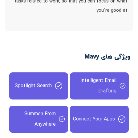
tasks related to work, so that you can focus on what
you`re good at
ویژگی های Mavy
Intelligent Email
Spotlight Search
Drafting
Summon From
Connect Your Apps
Anywhere