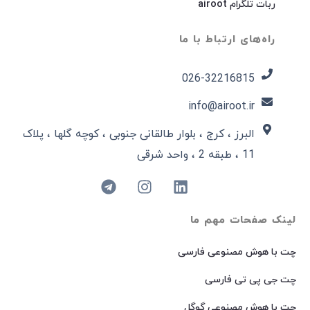
ربات تلگرام airoot
راه‌های ارتباط با ما
026-32216815​
info@airoot.ir
البرز ، کرج ، بلوار طالقانی جنوبی ، کوچه گلها ، پلاک
11 ، طبقه 2 ، واحد شرقی
لینک صفحات مهم ما
چت با هوش مصنوعی فارسی
چت جی پی تی فارسی
چت با هوش مصنوعی گوگل