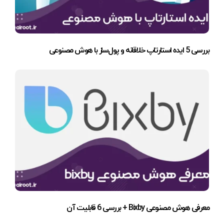
بررسی 5 ایده استارتاپ خلاقانه و پول‌ساز با هوش مصنوعی
معرفی هوش مصنوعی Bixby + بررسی 6 قابلیت آن