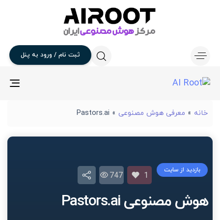
ثبت
نام
/
ورود
به
پنل
gle
ion
خانه
»
معرفی هوش مصنوعی
»
Pastors.ai
بازدید از سایت
747
1
هوش مصنوعی Pastors.ai