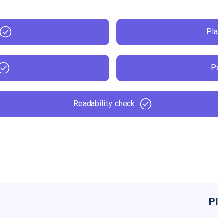
Pla
Pa
Readability check