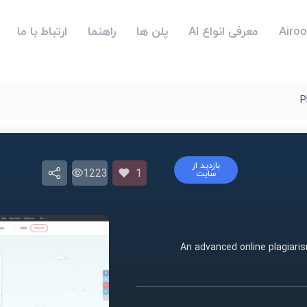
معرفی انواع AI
پلن ها
راهنما
ارتباط با ما
P
بازدید از
1223
1
سایت
An advanced online plagiari