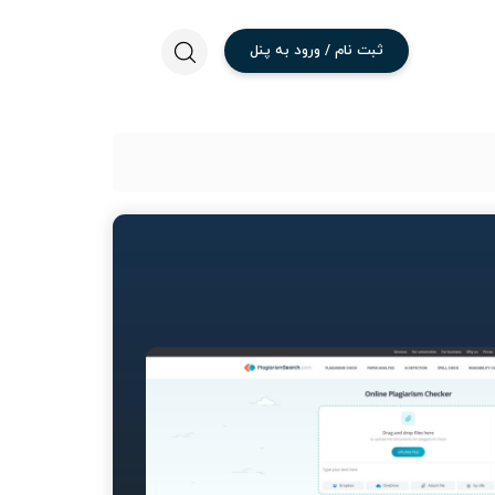
ثبت
نام
/
ورود
به
پنل