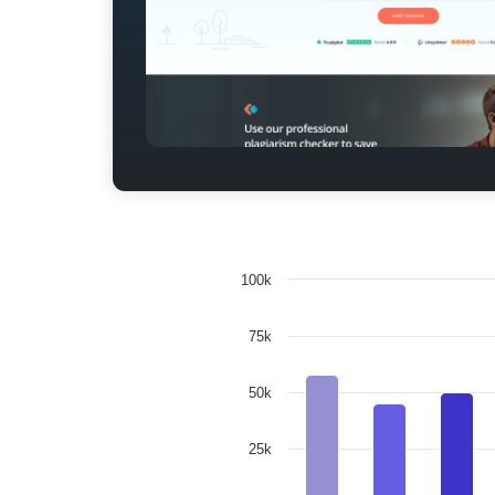
100k
75k
50k
25k