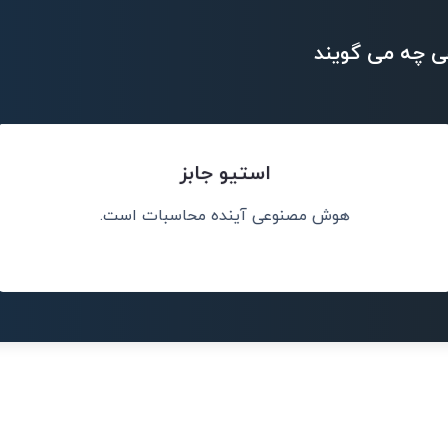
ی چه می گویند
استیو جابز
هوش مصنوعی آینده محاسبات است.
نم، نه جایگزین
هوش مصنوعی مه
رخ می 