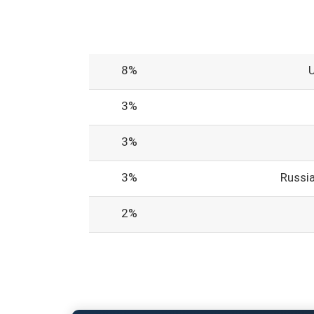
8%
3%
3%
3%
Russi
2%