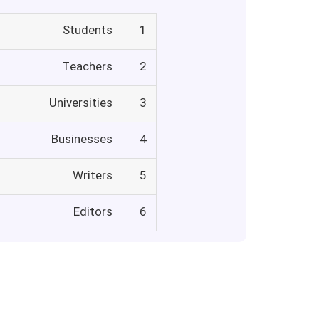
Students
1
Teachers
2
Universities
3
Businesses
4
Writers
5
Editors
6