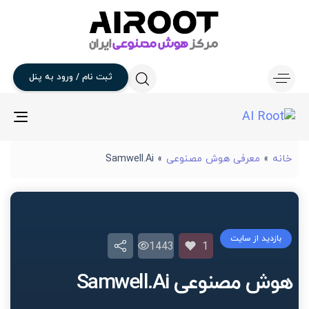
ثبت
نام
/
ورود
به
پنل
gle
ion
خانه
»
معرفی هوش مصنوعی
»
Samwell.Ai
بازدید از سایت
1443
1
هوش مصنوعی Samwell.Ai