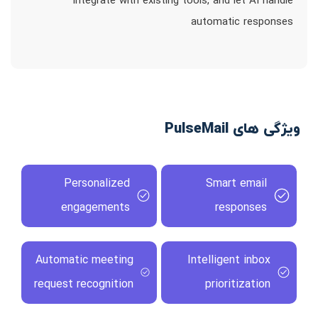
integrate with existing tools, and let AI handle
automatic responses
ویژگی های PulseMail
Personalized
Smart email
engagements
responses
Automatic meeting
Intelligent inbox
request recognition
prioritization