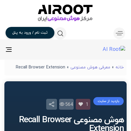
ثبت
نام
/
ورود
به
پنل
gle
ion
خانه
»
معرفی هوش مصنوعی
»
Recall Browser Extension
بازدید از سایت
564
1
هوش مصنوعی Recall Browser
Extension