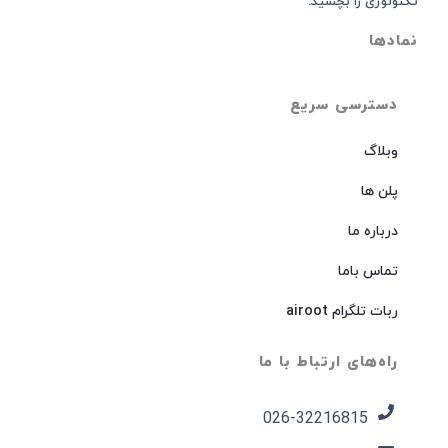
تکنولوژی را بچشید.
نمادها
دسترسی سریع
وبلاگ
پلن ها
درباره ما
تماس باما
ربات تلگرام airoot
راه‌های ارتباط با ما
026-32216815​