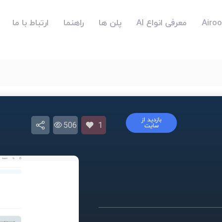
معرفی انواع AI
پلن ها
راهنما
ارتباط با ما
بازدید از
506
1
سایت