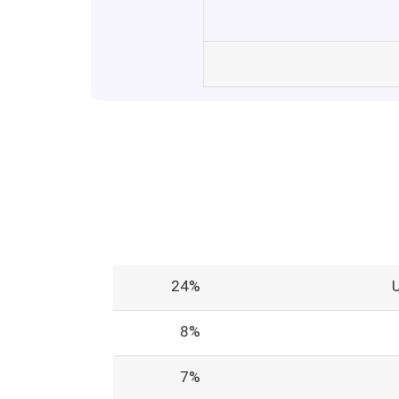
24%
8%
7%