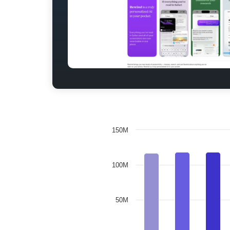
150M
100M
50M