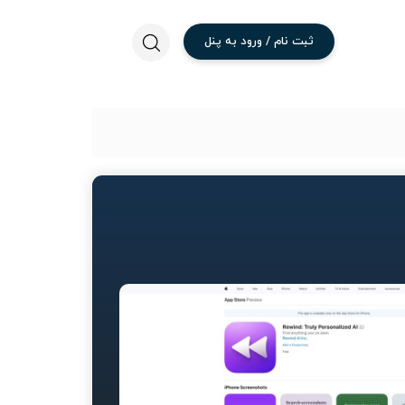
ثبت
نام
/
ورود
به
پنل