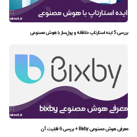
بررسی 5 ایده استارتاپ خلاقانه و پول‌ساز با هوش مصنوعی
معرفی هوش مصنوعی Bixby + بررسی 6 قابلیت آن