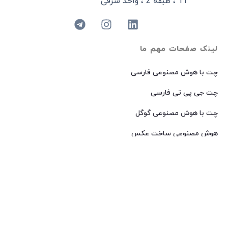
11 ، طبقه 2 ، واحد شرقی
لینک صفحات مهم ما
چت با هوش مصنوعی فارسی
چت جی پی تی فارسی
چت با هوش مصنوعی گوگل
هوش مصنوعی ساخت عکس
هوش مصنوعی میدجرنی فارسی
هوش مصنوعی Dall-E فارسی
© 2024 کپی رایت – تمامی حقوق برای
AIROOT
محفوظ است.