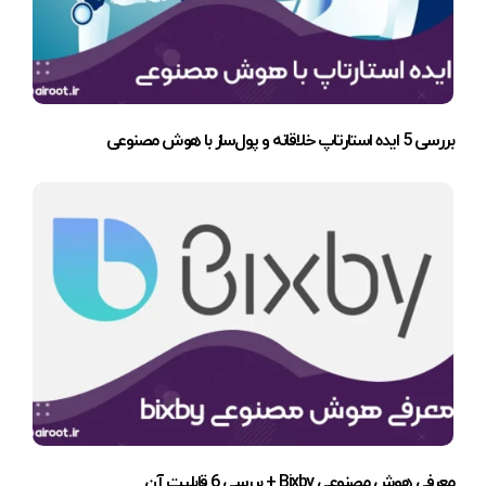
بررسی 5 ایده استارتاپ خلاقانه و پول‌ساز با هوش مصنوعی
معرفی هوش مصنوعی Bixby + بررسی 6 قابلیت آن