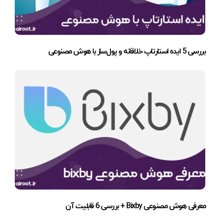
بررسی 5 ایده استارتاپ خلاقانه و پول‌ساز با هوش مصنوعی
معرفی هوش مصنوعی Bixby + بررسی 6 قابلیت آن