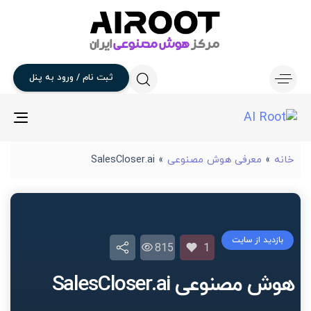
ثبت
نام
/
ورود
به
پنل
gle
ion
خانه
»
معرفی هوش مصنوعی
»
SalesCloser.ai
بازدید از سایت
815
1
هوش مصنوعی SalesCloser.ai