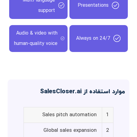
Multi-language
Presentations
support
Audio & video with
Always on 24/7
human-quality voice
موارد استفاده از SalesCloser.ai
Sales pitch automation
1
Global sales expansion
2