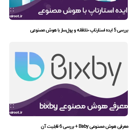
بررسی 5 ایده استارتاپ خلاقانه و پول‌ساز با هوش مصنوعی
معرفی هوش مصنوعی Bixby + بررسی 6 قابلیت آن