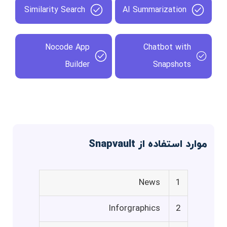
Similarity Search
AI Summarization
Nocode App
Chatbot with
Builder
Snapshots
موارد استفاده از Snapvault
News
1
Inforgraphics
2