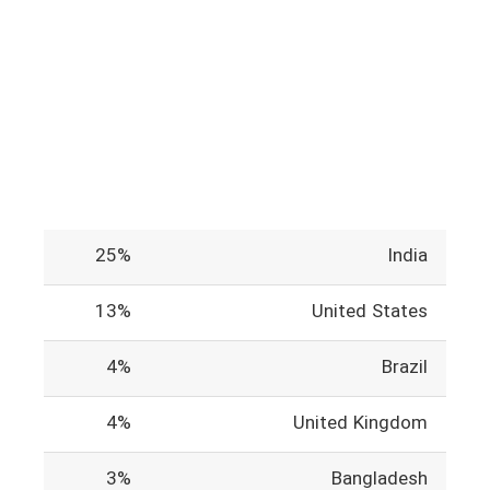
25%
India
13%
United States
4%
Brazil
4%
United Kingdom
3%
Bangladesh