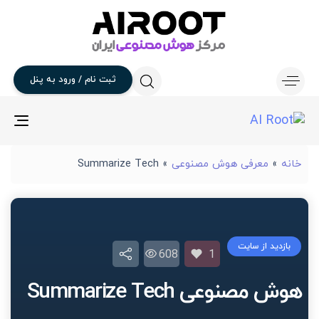
ثبت
نام
/
ورود
به
پنل
gle
ion
خانه
»
معرفی هوش مصنوعی
»
Summarize Tech
بازدید از سایت
608
1
هوش مصنوعی Summarize Tech