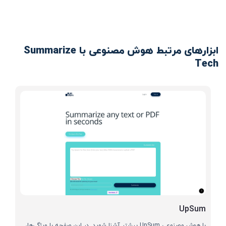
ابزارهای مرتبط هوش مصنوعی با Summarize
Tech
UpSum
با هوش مصنوعی UpSum بیشتر آشنا شوید. در این صفحه با ویژگی‌ها،