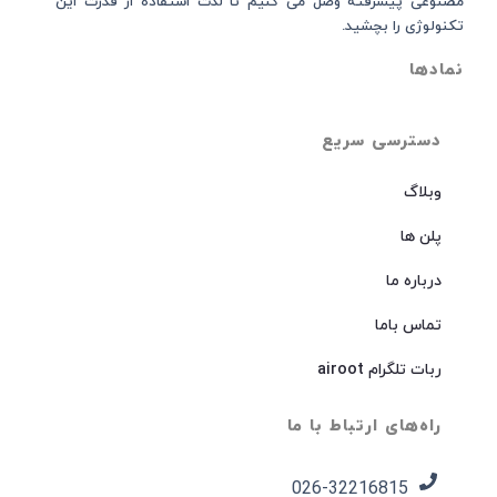
مصنوعی پیشرفته وصل می کنیم تا لذت استفاده از قدرت این
تکنولوژی را بچشید.
نمادها
دسترسی سریع
وبلاگ
پلن ها
درباره ما
تماس باما
ربات تلگرام airoot
راه‌های ارتباط با ما
026-32216815​