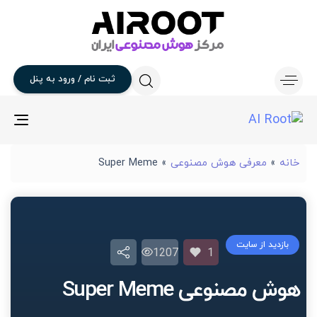
ثبت
نام
/
ورود
به
پنل
gle
ion
خانه
»
معرفی هوش مصنوعی
»
Super Meme
بازدید از سایت
1207
1
هوش مصنوعی Super Meme