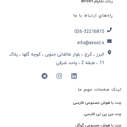
ربات تلگرام airoot
راه‌های ارتباط با ما
026-32216815​
info@airoot.ir
البرز ، کرج ، بلوار طالقانی جنوبی ، کوچه گلها ، پلاک
11 ، طبقه 2 ، واحد شرقی
لینک صفحات مهم ما
چت با هوش مصنوعی فارسی
چت جی پی تی فارسی
چت با هوش مصنوعی گوگل