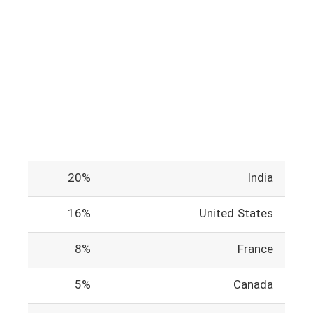
20%
India
16%
United States
8%
France
5%
Canada