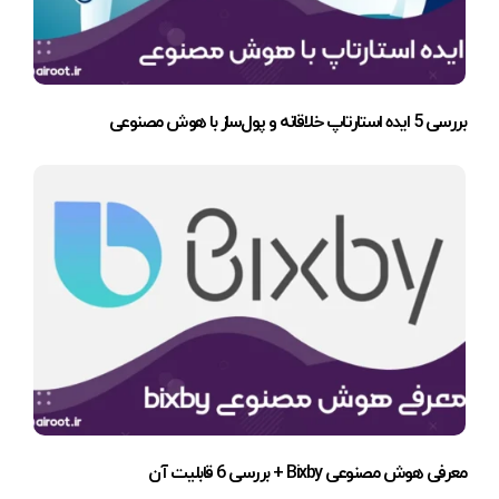
بررسی 5 ایده استارتاپ خلاقانه و پول‌ساز با هوش مصنوعی
معرفی هوش مصنوعی Bixby + بررسی 6 قابلیت آن