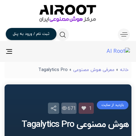
ثبت
نام
/
ورود
به
پنل
gle
ion
خانه
»
معرفی هوش مصنوعی
»
Tagalytics Pro
بازدید از سایت
671
1
هوش مصنوعی Tagalytics Pro