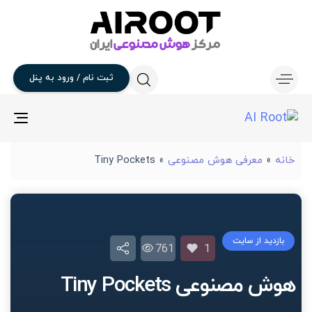
ثبت
نام
/
ورود
به
پنل
gle
ion
خانه
»
معرفی هوش مصنوعی
»
Tiny Pockets
بازدید از سایت
761
1
هوش مصنوعی Tiny Pockets