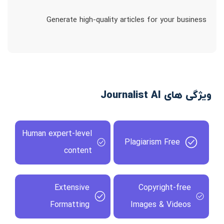
Generate high-quality articles for your business
ویژگی های Journalist AI
Human expert-level
Plagiarism Free
content
Extensive
Copyright-free
Formatting
Images & Videos