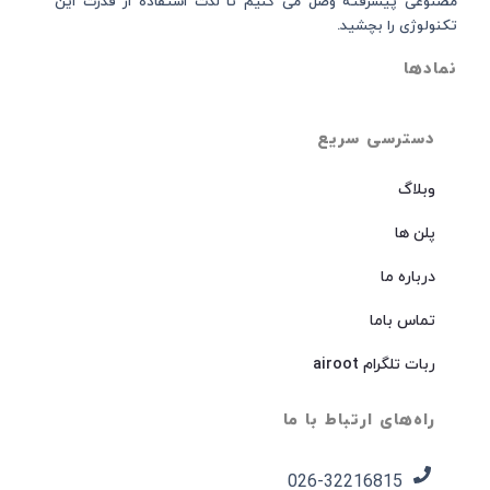
مصنوعی پیشرفته وصل می کنیم تا لذت استفاده از قدرت این
تکنولوژی را بچشید.
نمادها
دسترسی سریع
وبلاگ
پلن ها
درباره ما
تماس باما
ربات تلگرام airoot
راه‌های ارتباط با ما
026-32216815​