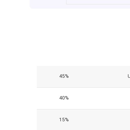
45%
40%
15%