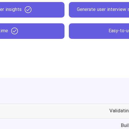
er insights
Generate user interview 
-time
Easy-to-u
Validati
Bui