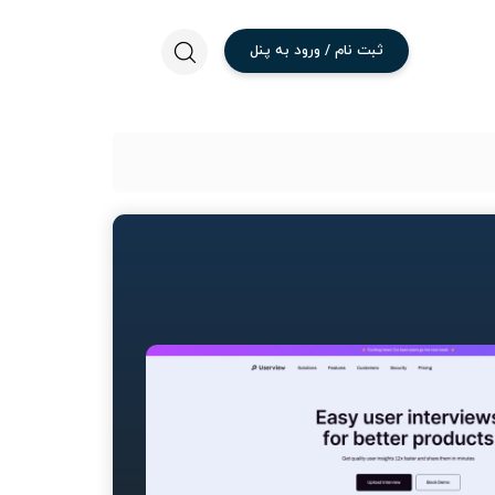
ثبت
نام
/
ورود
به
پنل