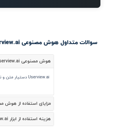
سوالات متداول هوش مصنوعی Userview.ai
هوش مصنوعی Userview.ai چیست؟
Userview.ai دستیار متن و نوشتار است و شما می توانید با کمک آن سرعت انجام کارهای خود را به صورت قابل توجهی افزایش دهید.
مزایای استفاده از هوش مصنوعی view.ai
هزینه استفاده از ابزار Userview.ai چقدر است؟