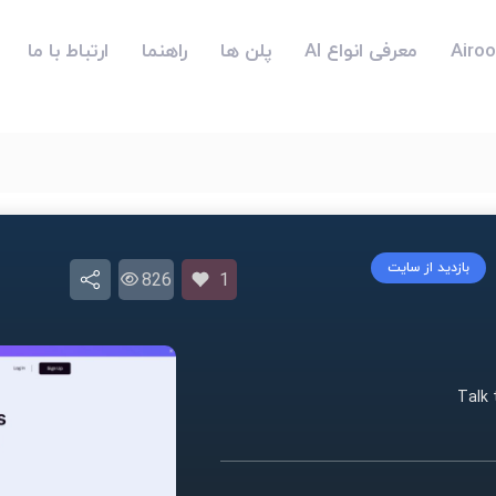
معرفی انواع AI
پلن ها
راهنما
ارتباط با ما
بازدید از سایت
826
1
Talk 