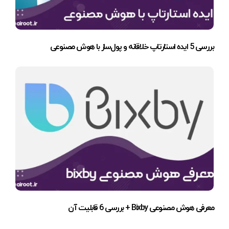
بررسی 5 ایده استارتاپ خلاقانه و پول‌ساز با هوش مصنوعی
معرفی هوش مصنوعی Bixby + بررسی 6 قابلیت آن