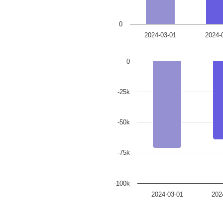
0
2024-03-01
2024-
0
-25k
-50k
-75k
-100k
2024-03-01
202