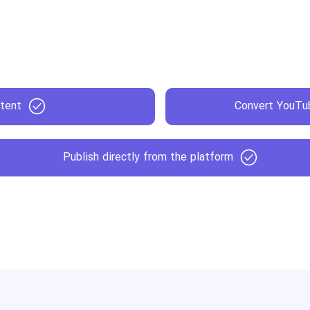
tent
Convert YouTub
Publish directly from the platform