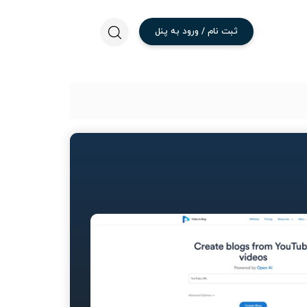
ثبت
نام
/
ورود
به
پنل