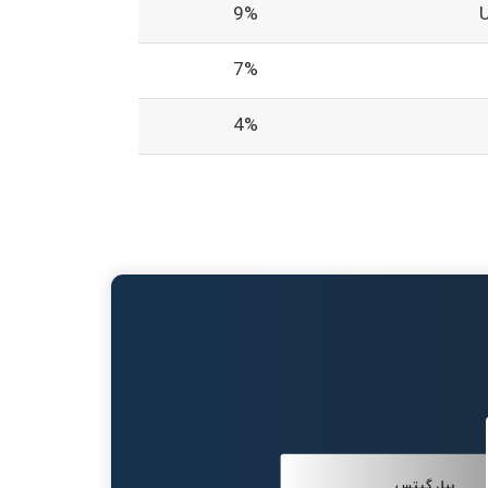
9%
7%
4%
بیل گیتس