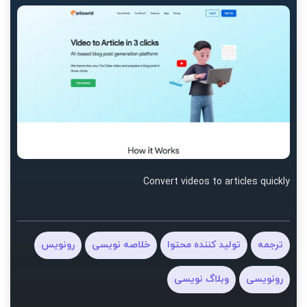
Convert videos to articles quickly
ترجمه
تولید کننده محتوا
خلاصه نویسی
رونویس
رونویسی
وبلاگ نویسی