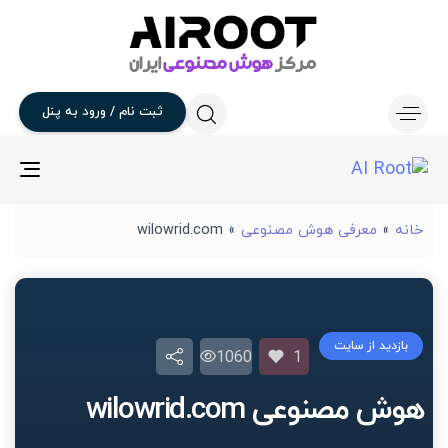
ثبت
نام
/
ورود
به
پنل
gle
ion
خانه
»
معرفی هوش مصنوعی
»
wilowrid.com
بازدید از سایت
1060
1
هوش مصنوعی wilowrid.com