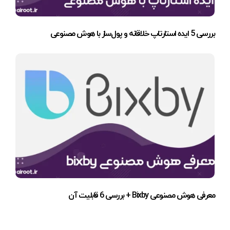
بررسی 5 ایده استارتاپ خلاقانه و پول‌ساز با هوش مصنوعی
معرفی هوش مصنوعی Bixby + بررسی 6 قابلیت آن