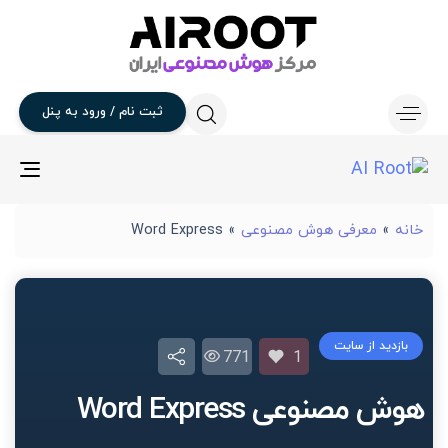
ثبت
نام
/
ورود
به
پنل
gle
ion
خانه
»
معرفی هوش مصنوعی
»
Word Express
بازدید از سایت
771
1
هوش مصنوعی Word Express