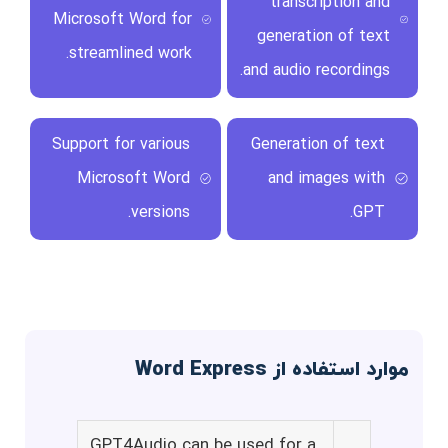
transcription and
Microsoft Word for
generation of text
streamlined work.
and audio recordings.
Support for various
Generation of text
Microsoft Word
and images with
versions.
GPT.
موارد استفاده از Word Express
GPT4Audio can be used for a