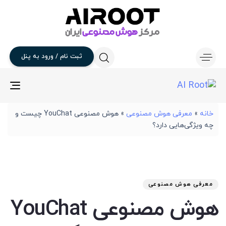
ثبت
نام
/
ورود
به
پنل
gle
ion
خانه
»
معرفی هوش مصنوعی
»
هوش مصنوعی YouChat چیست و
چه ویژگی‌هایی دارد؟
تار
آخر
نوی
من
انت
برو
شد
معرفی هوش مصنوعی
:
در
هوش مصنوعی YouChat
: