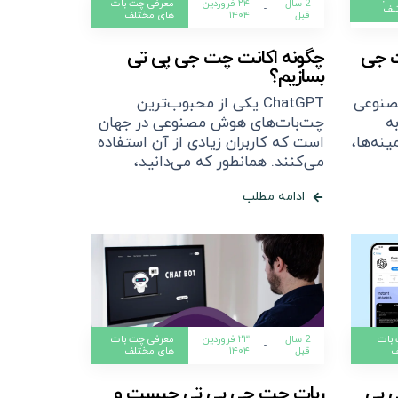
2 سال
۲۴ فروردین
معرفی چت بات
لف
-
قبل
۱۴۰۴
های مختلف
چگونه اکانت چت جی پی تی
بسازیم؟
صنوعی
ChatGPT یکی از محبوب‌ترین
ه
چت‌بات‌های هوش مصنوعی در جهان
نه‌ها،
است که کاربران زیادی از آن استفاده
می‌کنند. همانطور که می‌دانید،
ادامه مطلب
بات
2 سال
۲۳ فروردین
معرفی چت بات
-
ف
قبل
۱۴۰۴
های مختلف
 پی
ربات چت جی پی تی چیست و