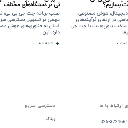
نت بسازیم؟
تی در دستگاه‌های مختلف
دیجیتال، هوش مصنوعی
نصب برنامه چت جی پی تی، 
سی در ارتقای فرآیندهای
مهمی در تسهیل دسترسی سری
 ساخت پاورپوینت با چت جی
آسان به فناوری‌های هوش مص
فا
دارد. این
 مطلب
ادامه مطلب
ی ارتباط با ما
دسترسی سریع
وبلاگ
026-3221681