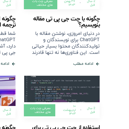
2 سال
۲۷ بهمن
معرفی چت بات
2 سال
-
قبل
۱۴۰۳
های مختلف
قبل
چگونه با چت جی پی تی مقاله
چگونه 
بنویسیم؟
ترجمه ا
در دنیای امروزی، نوشتن مقاله با
شما قطع
ChatGPT برای نویسندگان و
تولیدکنندگان محتوا بسیار حیاتی
دارد، آ
است. این فناوری‌ها نه تنها قادرند
جی پی ت
ادامه مطلب
ادامه
۱۰
2 سال
معرفی چت بات
-
اردیبهشت
2 سال
قبل
های مختلف
۱۴۰۳
قبل
استفاده از چت جی پی تی برای
چگونه 