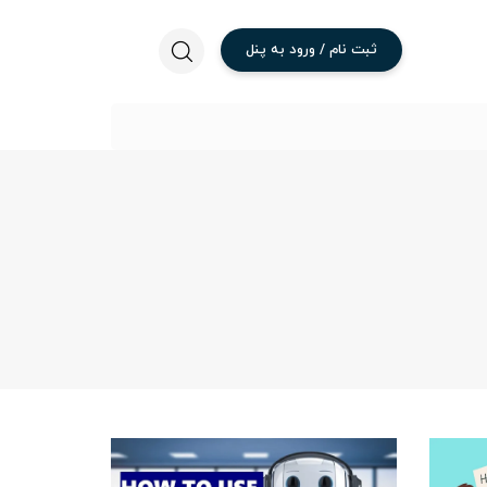
ثبت
نام
/
ورود
به
پنل