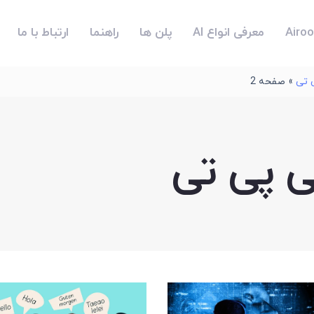
معرفی انواع AI
پلن ها
راهنما
ارتباط با ما
 تی
»
صفحه 2
 پی تی