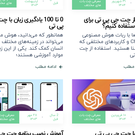
۳۱ شهریور
معرفی چت بات
-
اردیبهشت
-
قبل
های مخت
۱۴۰۴
های مختلف
۱۴۰۳
از چت جی پی تی برای
0 تا 100 یادگیری زبان با چت جی
ستفاده کنیم؟
پی تی
ا با ربات هوش مصنوعی
همانطور که می‌دانید، هوش م
ChatGPT و کاربردهای مختلفی که
می‌تواند در زمینه‌های مختلف ب
شنا هستید. استفاده از چت
انسان کمک کند. یکی از این زمی
ی
موارد آموزشی هستند؛
 مطلب
ادامه مطلب
۱۰ فروردین
معرفی چت بات
2 سال
۲۸ مهر
معرفی چت 
-
-
۱۴۰۴
های مختلف
قبل
۱۴۰۳
های مختل
با چت جی پی تی
آموزش نصب برنامه چت جی