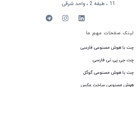
11 ، طبقه 2 ، واحد شرقی
لینک صفحات مهم ما
چت با هوش مصنوعی فارسی
چت جی پی تی فارسی
چت با هوش مصنوعی گوگل
هوش مصنوعی ساخت عکس
هوش مصنوعی میدجرنی فارسی
هوش مصنوعی Dall-E فارسی
© 2024 کپی رایت – تمامی حقوق برای
AIROOT
محفوظ است.