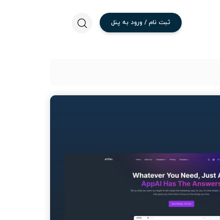
ثبت
نام
/
ورود
به
پنل