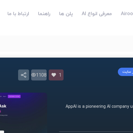
معرفی انواع AI
پلن ها
راهنما
ارتباط با ما
ز سایت
1108
1
AppAI is a pioneering AI company 