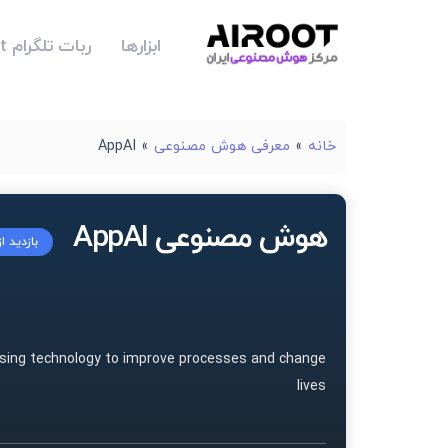
ابزارها
ربات تلگرام Airoot
خانه
»
معرفی هوش مصنوعی
»
AppAI
هوش مصنوعی AppAI
بازدید ا
using technology to improve processes and change
lives