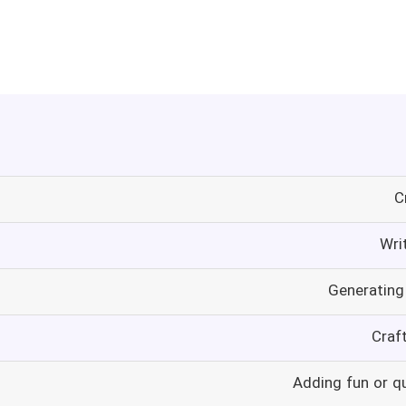
C
Wri
Generating
Craf
Adding fun or q