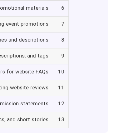
romotional materials
6
ng event promotions
7
nes and descriptions
8
escriptions, and tags
9
rs for website FAQs
10
ting website reviews
11
 mission statements
12
cs, and short stories
13