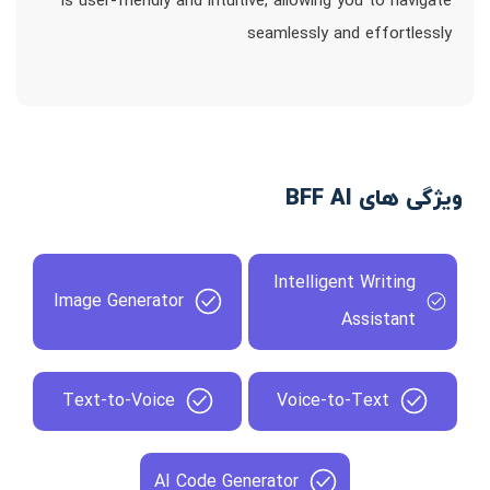
is user-friendly and intuitive, allowing you to navigate
seamlessly and effortlessly
ویژگی های BFF AI
Intelligent Writing
Image Generator
Assistant
Text-to-Voice
Voice-to-Text
AI Code Generator