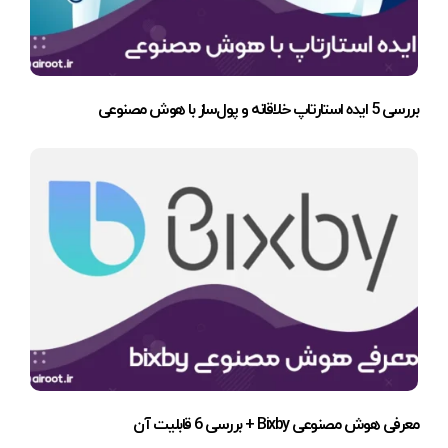
بررسی 5 ایده استارتاپ خلاقانه و پول‌ساز با هوش مصنوعی
معرفی هوش مصنوعی Bixby + بررسی 6 قابلیت آن