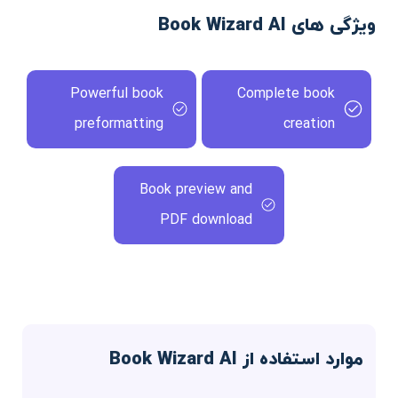
ویژگی های Book Wizard AI
Powerful book
Complete book
preformatting
creation
Book preview and
PDF download
موارد استفاده از Book Wizard AI