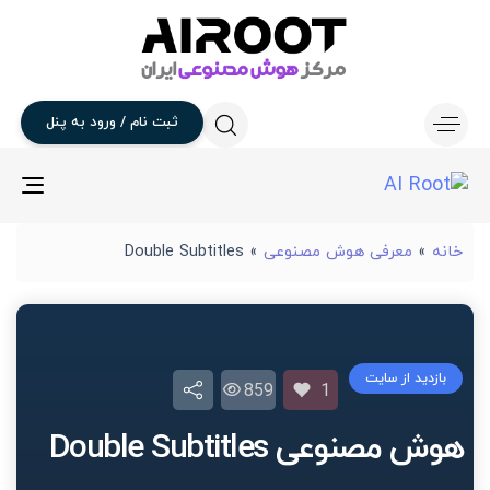
ثبت
نام
/
ورود
به
پنل
gle
ion
خانه
»
معرفی هوش مصنوعی
»
Double Subtitles
بازدید از سایت
859
1
هوش مصنوعی Double Subtitles