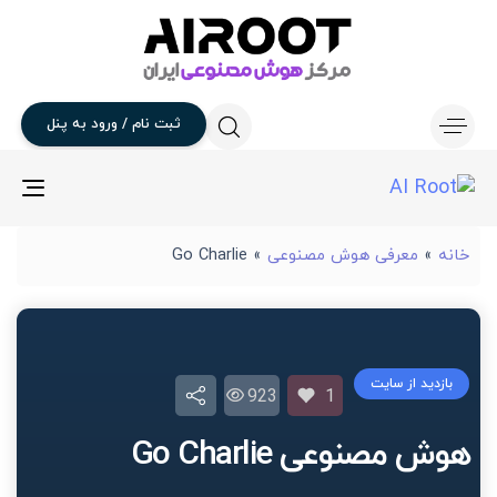
ثبت
نام
/
ورود
به
پنل
gle
ion
خانه
»
معرفی هوش مصنوعی
»
Go Charlie
بازدید از سایت
923
1
هوش مصنوعی Go Charlie